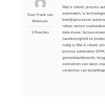
Wat is robotic process au
automation, is technologi
Door Frank van
bedrijfsprocessen automat
Meersum
robots nemen routinetake
3 Reacties
data-invoer, factuurverwer
nauwkeurigheid en product
nodig is.Wat is robotic p
process automation (RPA
gestandaardiseerde, teru
overnemen van taken zoal
verwerken van bestellingen