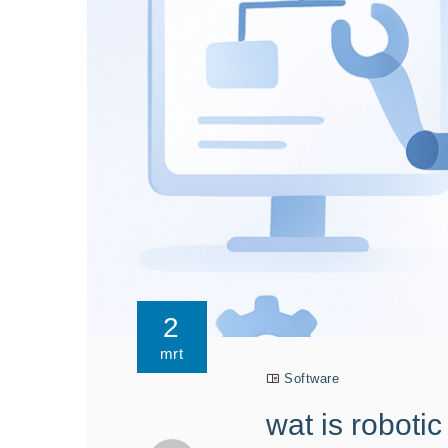
2
mrt
Software
wat is roboti