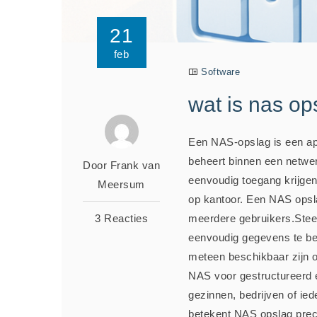
21
feb
Software
wat is nas op
Een NAS-opslag is een ap
beheert binnen een netwe
Door Frank van
eenvoudig toegang krijgen 
Meersum
op kantoor. Een NAS opsla
3 Reacties
meerdere gebruikers.Ste
eenvoudig gegevens te be
meteen beschikbaar zijn o
NAS voor gestructureerd e
gezinnen, bedrijven of ied
betekent NAS opslag prec