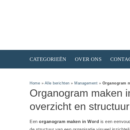
CATEGORIEËN
OVER ONS
CONTA
Home
»
Alle berichten
»
Management
»
Organogram ma
Organogram maken i
overzicht en structuur
Een
organogram maken in Word
is een eenvoud
de structuur van een organisatie visueel inzichte