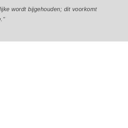
ijke wordt bijgehouden; dit voorkomt
."