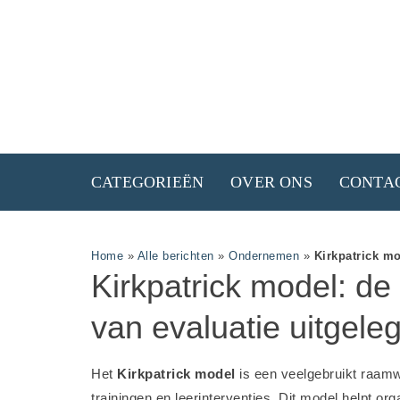
CATEGORIEËN
OVER ONS
CONTA
Home
»
Alle berichten
»
Ondernemen
»
Kirkpatrick mo
Kirkpatrick model: de
van evaluatie uitgele
Het
Kirkpatrick model
is een veelgebruikt raamw
trainingen en leerinterventies. Dit model helpt or