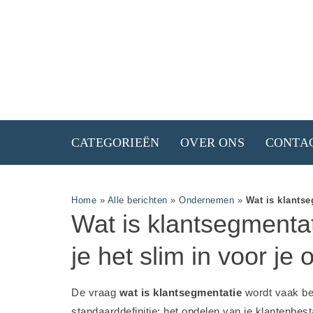
CATEGORIEËN
OVER ONS
CONTA
Home
»
Alle berichten
»
Ondernemen
»
Wat is klantse
Wat is klantsegmentat
je het slim in voor je 
De vraag
wat is klantsegmentatie
wordt vaak b
standaarddefinitie: het opdelen van je klantenbes