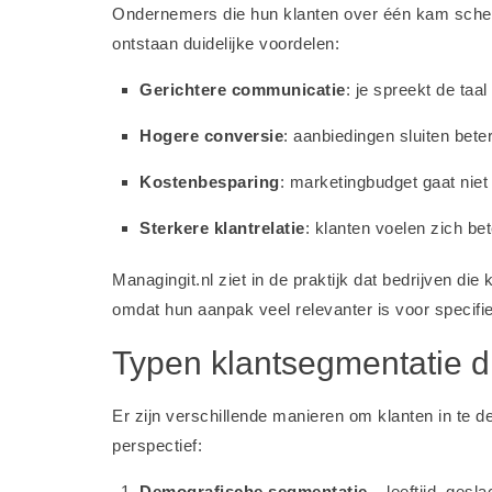
Ondernemers die hun klanten over één kam sche
ontstaan duidelijke voordelen:
Gerichtere communicatie
: je spreekt de taa
Hogere conversie
: aanbiedingen sluiten bete
Kostenbesparing
: marketingbudget gaat niet
Sterkere klantrelatie
: klanten voelen zich b
Managingit.nl ziet in de praktijk dat bedrijven di
omdat hun aanpak veel relevanter is voor specifi
Typen klantsegmentatie d
Er zijn verschillende manieren om klanten in te d
perspectief:
Demografische segmentatie
– leeftijd, gesl