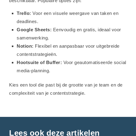
beschikbaar. Populaire opties zijn:
Trello:
Voor een visuele weergave van taken en
deadlines.
Google Sheets:
Eenvoudig en gratis, ideaal voor
samenwerking.
Notion:
Flexibel en aanpasbaar voor uitgebreide
contentstrategieën.
Hootsuite of Buffer:
Voor geautomatiseerde social
media-planning.
Kies een tool die past bij de grootte van je team en de
complexiteit van je contentstrategie.
Lees ook deze artikelen