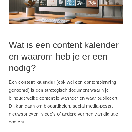
Wat is een content kalender
en waarom heb je er een
nodig?
Een
content kalender
(ook wel een contentplanning
genoemd) is een strategisch document waarin je
bijhoudt welke content je wanneer en waar publiceert.
Dit kan gaan om blogartikelen, social media-posts,
nieuwsbrieven, video’s of andere vormen van digitale
content.