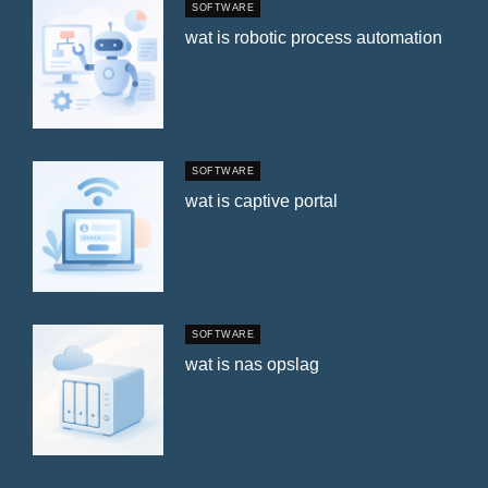
SOFTWARE
wat is robotic process automation
SOFTWARE
wat is captive portal
SOFTWARE
wat is nas opslag