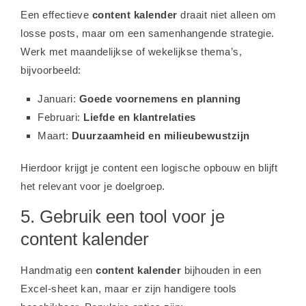
Een effectieve
content kalender
draait niet alleen om
losse posts, maar om een samenhangende strategie.
Werk met maandelijkse of wekelijkse thema’s,
bijvoorbeeld:
Januari:
Goede voornemens en planning
Februari:
Liefde en klantrelaties
Maart:
Duurzaamheid en milieubewustzijn
Hierdoor krijgt je content een logische opbouw en blijft
het relevant voor je doelgroep.
5. Gebruik een tool voor je
content kalender
Handmatig een
content kalender
bijhouden in een
Excel-sheet kan, maar er zijn handigere tools