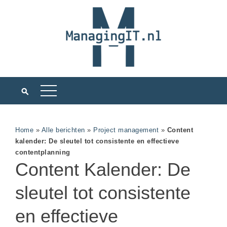
Home
»
Alle berichten
»
Project management
»
Content
kalender: De sleutel tot consistente en effectieve
contentplanning
Content Kalender: De
sleutel tot consistente
en effectieve