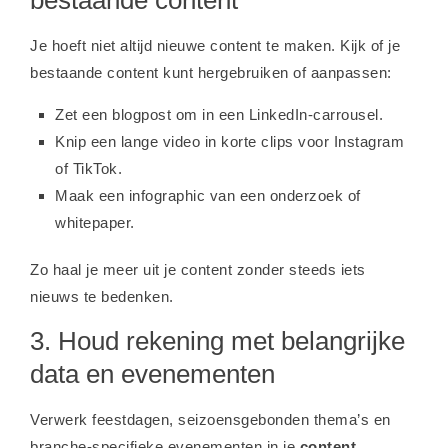
Je hoeft niet altijd nieuwe content te maken. Kijk of je
bestaande content kunt hergebruiken of aanpassen:
Zet een blogpost om in een LinkedIn-carrousel.
Knip een lange video in korte clips voor Instagram
of TikTok.
Maak een infographic van een onderzoek of
whitepaper.
Zo haal je meer uit je content zonder steeds iets
nieuws te bedenken.
3. Houd rekening met belangrijke
data en evenementen
Verwerk feestdagen, seizoensgebonden thema’s en
branche-specifieke evenementen in je
content