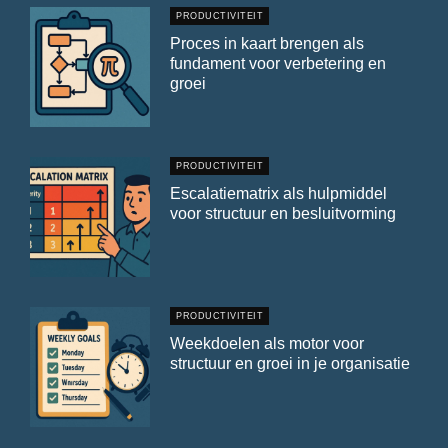
PRODUCTIVITEIT
Proces in kaart brengen als
fundament voor verbetering en
groei
PRODUCTIVITEIT
Escalatiematrix als hulpmiddel
voor structuur en besluitvorming
PRODUCTIVITEIT
Weekdoelen als motor voor
structuur en groei in je organisatie