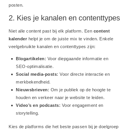
posten.
2. Kies je kanalen en contenttypes
Niet alle content past bij elk platform. Een
content
kalender
helpt je om de juiste mix te vinden. Enkele
veelgebruikte kanalen en contenttypes zijn:
Blogartikelen:
Voor diepgaande informatie en
SEO-optimalisatie.
Social media-posts:
Voor directe interactie en
merkbekendheid.
Nieuwsbrieven:
Om je publiek op de hoogte te
houden en verkeer naar je website te leiden.
Video’s en podcasts:
Voor engagement en
storytelling.
Kies de platforms die het beste passen bij je doelgroep