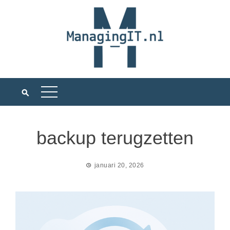
Ga
naar
de
inhoud
backup terugzetten
januari 20, 2026