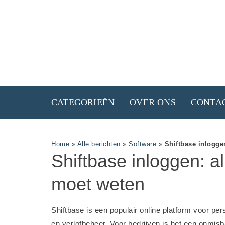
CATEGORIEËN
OVER ONS
CONTA
Home
»
Alle berichten
»
Software
»
Shiftbase inlogge
Shiftbase inloggen: al
moet weten
Shiftbase is een populair online platform voor per
en verlofbeheer. Voor bedrijven is het een onmis