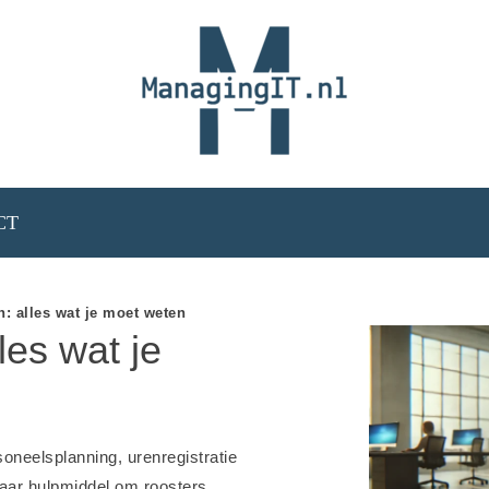
CT
n: alles wat je moet weten
les wat je
soneelsplanning, urenregistratie
baar hulpmiddel om roosters