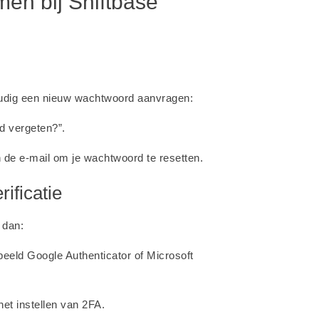
en bij Shiftbase
oudig een nieuw wachtwoord aanvragen:
d vergeten?”.
in de e-mail om je wachtwoord te resetten.
ificatie
 dan:
beeld Google Authenticator of Microsoft
het instellen van 2FA.