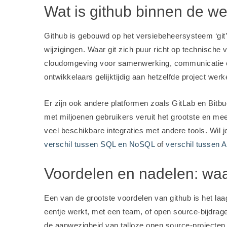
Wat is github binnen de we
Github is gebouwd op het versiebeheersysteem ‘git’
wijzigingen. Waar git zich puur richt op technische
cloudomgeving voor samenwerking, communicatie e
ontwikkelaars gelijktijdig aan hetzelfde project wer
Er zijn ook andere platformen zoals GitLab en Bitbuck
met miljoenen gebruikers veruit het grootste en mee
veel beschikbare integraties met andere tools. Wil 
verschil tussen SQL en NoSQL
of
verschil tussen 
Voordelen en nadelen: waa
Een van de grootste voordelen van github is het la
eentje werkt, met een team, of open source-bijdrag
de aanwezigheid van talloze open source-projecten