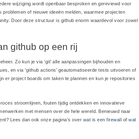
iedere wijziging wordt openbaar besproken en gereviewd voor
s problemen of nieuwe ideeën melden, waarmee projecten
unity. Door deze structuur is github enorm waardevol voor zowel
an github op een rij
heer. Zo kun je via ‘git’ alle aanpassingen bijhouden en
es, en via ‘github actions’ geautomatiseerde tests uitvoeren of
ijn er project boards om taken te plannen en kun je repositories
oces stroomlijnen, fouten tijdig ontdekken en innovatieve
samenwerken met mensen over de hele wereld. Benieuwd naar
ment? Lees dan ook onze pagina’s over
wat is een firewall
of
wat