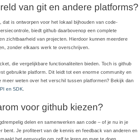
reld van git en andere platforms?
, dat is ontworpen voor het lokaal bijhouden van code-
 versiecontrole, biedt github daarbovenop een complete
n zichtbaarheid van projecten. Hierdoor kunnen meerdere
ken, zonder elkaars werk te overschrijven.
et, die vergelijkbare functionaliteiten bieden. Toch is github
st gebruikte platform. Dit leidt tot een enorme community en
je meer weten over het verschil tussen platformen? Bekijk dan
API en SDK
.
rom voor github kiezen?
agdrempelig delen en samenwerken aan code – of je nu in je
er bent. Je profiteert van de kennis en feedback van anderen en
 maakt het eenvoudig om zelf te leren en mee te doen.