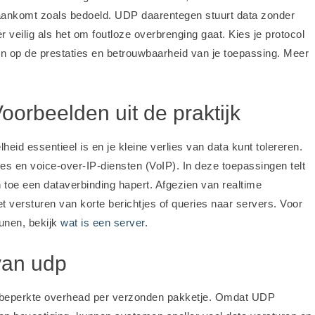
aankomt zoals bedoeld. UDP daarentegen stuurt data zonder
r veilig als het om foutloze overbrenging gaat. Kies je protocol
n op de prestaties en betrouwbaarheid van je toepassing. Meer
orbeelden uit de praktijk
heid essentieel is en je kleine verlies van data kunt tolereren.
es en voice-over-IP-diensten (VoIP). In deze toepassingen telt
n toe een dataverbinding hapert. Afgezien van realtime
versturen van korte berichtjes of queries naar servers. Voor
unen, bekijk
wat is een server
.
van udp
de beperkte overhead per verzonden pakketje. Omdat UDP