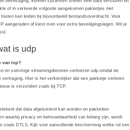
 en bevestiging, kunnen systemen sneller veel data versturen en
akte of in verkeerde volgorde aangekomen pakketjes niet
fouten kan leiden bij bijvoorbeeld bestandsoverdracht. Voor
P aangeraden of kiest men voor extra beveiligingslagen. Wil je
ssl
.
wat is udp
 van tcp?
video en sommige streamingdiensten verkiezen udp omdat de
vertraging. Hier is het verkieslijker dat een pakketje verloren
nieuw is verzonden zoals bij TCP.
etekent dat data afgeluisterd kan worden en pakketten
n waarbij privacy en betrouwbaarheid van belang zijn, wordt
n zoals DTLS. Kijk voor aanvullende bescherming welke rol
een