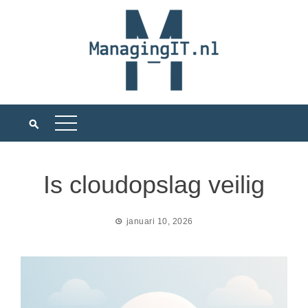
Ga
naar
de
inhoud
Is cloudopslag veilig
januari 10, 2026