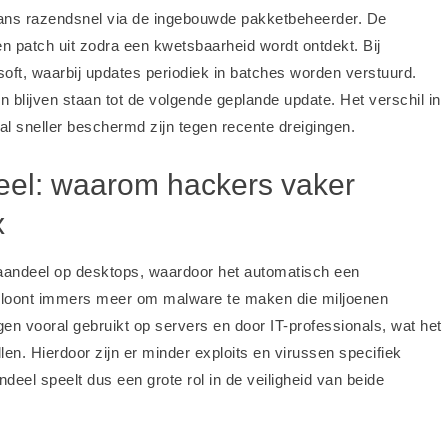
aans razendsnel via de ingebouwde pakketbeheerder. De
n patch uit zodra een kwetsbaarheid wordt ontdekt. Bij
oft, waarbij updates periodiek in batches worden verstuurd.
 blijven staan tot de volgende geplande update. Het verschil in
l sneller beschermd zijn tegen recente dreigingen.
eel: waarom hackers vaker
x
taandeel op desktops, waardoor het automatisch een
et loont immers meer om malware te maken die miljoenen
gen vooral gebruikt op servers en door IT-professionals, wat het
en. Hierdoor zijn er minder exploits en virussen specifiek
deel speelt dus een grote rol in de veiligheid van beide