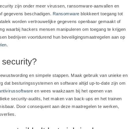
security zijn onder meer virussen, ransomware-aanvallen en
 of gegevens beschadigen.
Ransomware
blokkeert toegang tot
 datalek worden vertrouwelijke gegevens openbaar gemaakt of
ging waarbij hackers mensen manipuleren om toegang te krijgen
en bedrijven voortdurend hun beveiligingsmaatregelen aan op
elen
.
 security?
ij bewustwording en simpele stappen. Maak gebruik van unieke en
g dat besturingssystemen en software altijd up-to-date zijn om
antivirussoftware
en wees waakzaam bij het openen van
odieke security-audits, het maken van back-ups en het trainen
misbaar. Door consequent aan deze maatregelen te werken,
verlies.