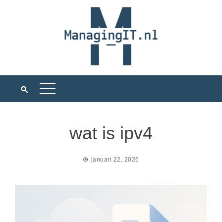
Ga
naar
de
inhoud
wat is ipv4
januari 22, 2026