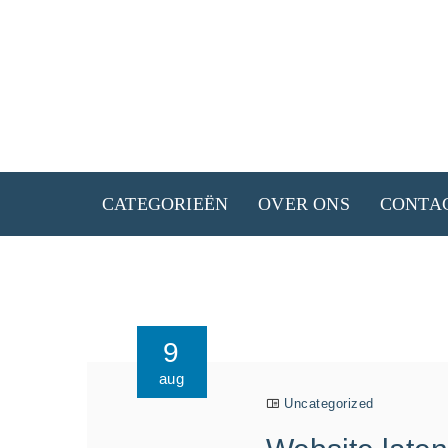
Ga
naar
de
inhoud
CATEGORIEËN
OVER ONS
CONTA
9
aug
Uncategorized