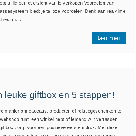
ebt altijd een overzicht van je verkopen.Voordelen van
 kassasysteem biedt je talloze voordelen. Denk aan real-time
irect inz...
Lees meer
n leuke giftbox en 5 stappen!
ire manier om cadeaus, producten of relatiegeschenken te
 webshop runt, een winkel hebt of iemand wilt verrassen:
ftbox zorgt voor een positieve eerste indruk. Met deze
je in vijf overzichtelijke stappen een leuke en verzorgde