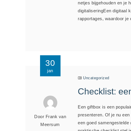
netjes bijgehouden en je h
digitaliseringEen digitaal
rapportages, waardoor je d
30
jan
Uncategorized
Checklist: ee
Een giftbox is een popula
presenteren. Of je nu een
Door Frank van
een goed samengestelde gi
Meersum
praktische checklist stel 