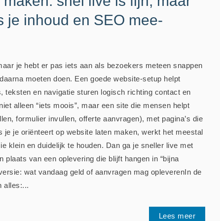
maken: snel live is fijn, maar
ls je inhoud en SEO mee-
 maar je hebt er pas iets aan als bezoekers meteen snappen
e daarna moeten doen. Een goede website-setup helpt
s, teksten en navigatie sturen logisch richting contact en
iet alleen “iets moois”, maar een site die mensen helpt
en, formulier invullen, offerte aanvragen), met pagina’s die
s je je oriënteert op website laten maken, werkt het meestal
ie klein en duidelijk te houden. Dan ga je sneller live met
in plaats van een oplevering die blijft hangen in “bijna
e versie: wat vandaag geld of aanvragen mag opleverenIn de
 alles:...
Lees meer