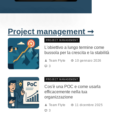
Project management ➞
PROJECT MANAGEMENT
L'obiettivo a lungo termine come
bussola per la crescita e la stabilità
Team Flyte
10 gennaio 2026
3
PROJECT MANAGEMENT
Cos'è una POC e come usarla
efficacemente nella tua
organizzazione
Team Flyte
11 dicembre 2025
3