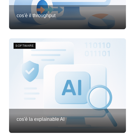
cos'è il throughput
Frank van Meersum
20 febbraio 2026
0
SOFTWARE
cos'è la explainable AI
Frank van Meersum
20 febbraio 2026
3